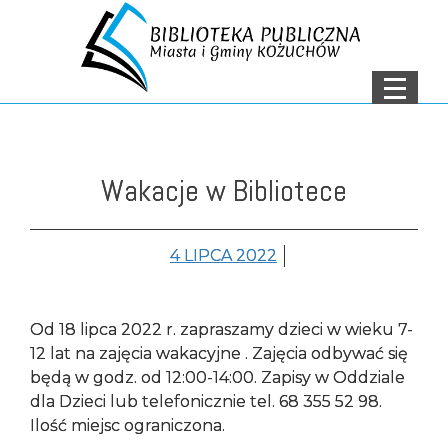
Menu
Menu główne
Treść strony
AKTUALNOŚCI
O NAS
Wakacje w Bibliotece
DEKLARACJA
DOSTĘPNOŚCI
4 LIPCA 2022
OCHRONA DANYCH
OSOBOWYCH
Od 18 lipca 2022 r. zapraszamy dzieci w wieku 7-
NASZE FILIE
12 lat na zajęcia wakacyjne . Zajęcia odbywać się
będą w godz. od 12:00-14:00. Zapisy w Oddziale
ZNAJDŹ KSIĄŻKĘ
dla Dzieci lub telefonicznie tel. 68 355 52 98.
Ilość miejsc ograniczona.
KONTAKT