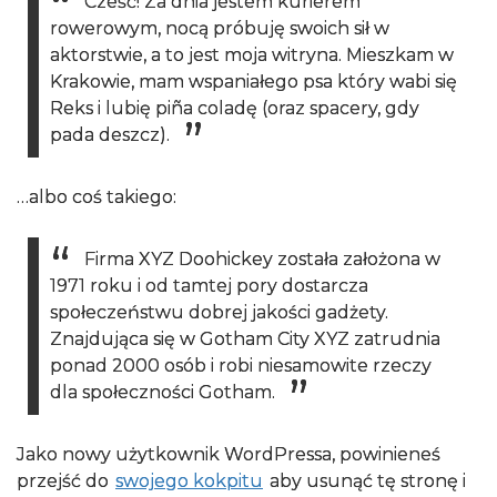
Cześć! Za dnia jestem kurierem
rowerowym, nocą próbuję swoich sił w
RODO
aktorstwie, a to jest moja witryna. Mieszkam w
Krakowie, mam wspaniałego psa który wabi się
Reks i lubię piña coladę (oraz spacery, gdy
pada deszcz).
…albo coś takiego:
Firma XYZ Doohickey została założona w
1971 roku i od tamtej pory dostarcza
społeczeństwu dobrej jakości gadżety.
Znajdująca się w Gotham City XYZ zatrudnia
ponad 2000 osób i robi niesamowite rzeczy
dla społeczności Gotham.
Jako nowy użytkownik WordPressa, powinieneś
przejść do
swojego kokpitu
aby usunąć tę stronę i