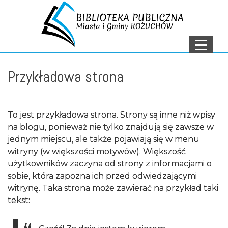
Menu
Menu główne
AKTUALNOŚCI
Przykładowa strona
O NAS
DEKLARACJA
To jest przykładowa strona. Strony są inne niż wpisy
DOSTĘPNOŚCI
na blogu, ponieważ nie tylko znajdują się zawsze w
jednym miejscu, ale także pojawiają się w menu
OCHRONA DANYCH
witryny (w większości motywów). Większość
OSOBOWYCH
użytkowników zaczyna od strony z informacjami o
sobie, która zapozna ich przed odwiedzającymi
NASZE FILIE
witrynę. Taka strona może zawierać na przykład taki
ZNAJDŹ KSIĄŻKĘ
tekst:
KONTAKT