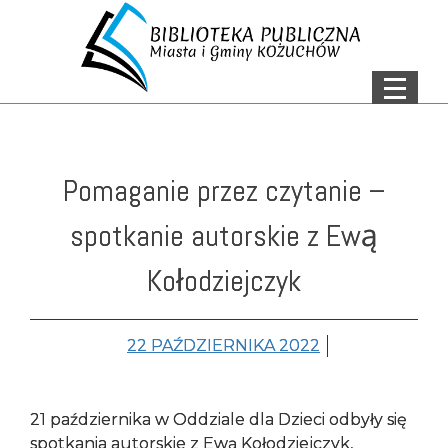
Menu
Menu główne
Treść strony
AKTUALNOŚCI
O NAS
Pomaganie przez czytanie –
DEKLARACJA
spotkanie autorskie z Ewą
DOSTĘPNOŚCI
Kołodziejczyk
OCHRONA DANYCH
OSOBOWYCH
22 PAŹDZIERNIKA 2022
NASZE FILIE
ZNAJDŹ KSIĄŻKĘ
21 października w Oddziale dla Dzieci odbyły się
KONTAKT
spotkania autorskie z Ewą Kołodziejczyk,