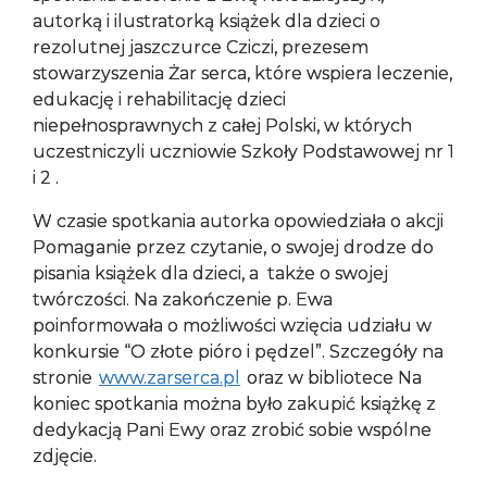
autorką i ilustratorką książek dla dzieci o
RODO
rezolutnej jaszczurce Cziczi, prezesem
stowarzyszenia Żar serca, które wspiera leczenie,
edukację i rehabilitację dzieci
niepełnosprawnych z całej Polski, w których
uczestniczyli uczniowie Szkoły Podstawowej nr 1
i 2 .
W czasie spotkania autorka opowiedziała o akcji
Pomaganie przez czytanie, o swojej drodze do
pisania książek dla dzieci, a
także o swojej
twórczości. Na zakończenie p. Ewa
poinformowała o możliwości wzięcia udziału w
konkursie “O złote pióro i pędzel”. Szczegóły na
stronie
www.zarserca.pl
oraz w bibliotece Na
koniec spotkania można było zakupić książkę z
dedykacją Pani Ewy oraz zrobić sobie wspólne
zdjęcie.