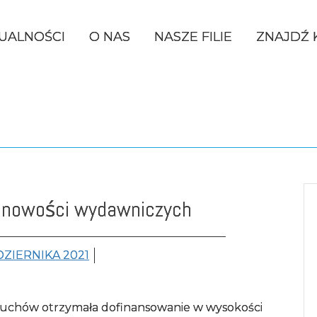
ówne
UALNOŚCI
O NAS
NASZE FILIE
ZNAJDŹ 
DEKLARACJA DOSTĘPNOŚCI
p nowości wydawniczych
OCHRONA DANYCH OSOBOWY
DZIERNIKA 2021
ożuchów otrzymała dofinansowanie w wysokości