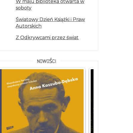
W maju biblioteka otwarta w
soboty
Światowy Dzień Książki i Praw
Autorskich
Z Odkrywcami przez świat
NOWOŚCI