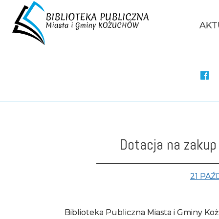
Menu gł
AKT
Treść strony
Dotacja na zaku
21 PAŹ
Biblioteka Publiczna Miasta i Gminy K