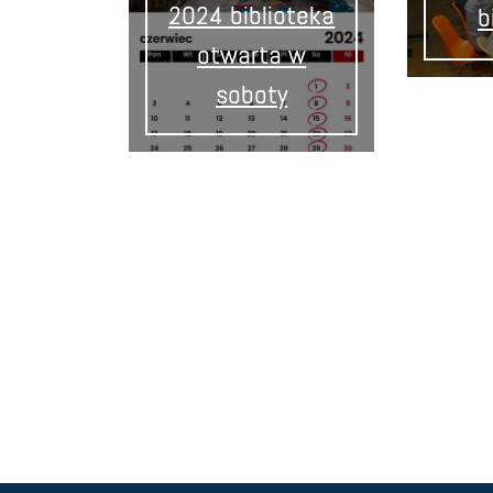
2024 biblioteka
b
otwarta w
soboty