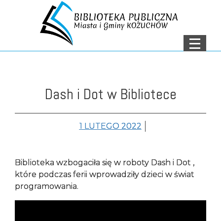
Menu
Menu główne
Treść strony
AKTUALNOŚCI
O NAS
Dash i Dot w Bibliotece
DEKLARACJA
DOSTĘPNOŚCI
1 LUTEGO 2022
OCHRONA DANYCH
OSOBOWYCH
Biblioteka wzbogaciła się w roboty Dash i Dot ,
NASZE FILIE
które podczas ferii wprowadziły dzieci w świat
programowania.
ZNAJDŹ KSIĄŻKĘ
KONTAKT